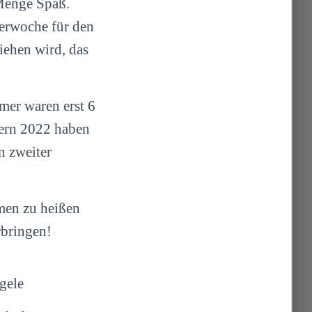
 Menge Spaß.
erwoche für den
iehen wird, das
hmer waren erst 6
stern 2022 haben
n zweiter
mmen zu heißen
rbringen!
gele