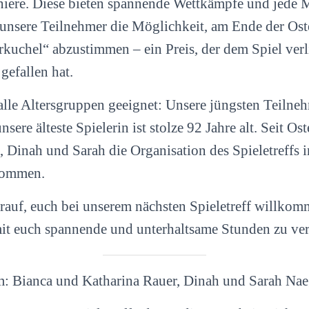
rniere. Diese bieten spannende Wettkämpfe und jede
nsere Teilnehmer die Möglichkeit, am Ende der Ost
rkuchel“ abzustimmen – ein Preis, der dem Spiel verl
gefallen hat.
 alle Altersgruppen geeignet: Unsere jüngsten Teilne
sere älteste Spielerin ist stolze 92 Jahre alt. Seit O
, Dinah und Sarah die Organisation des Spieletreffs i
nommen.
rauf, euch bei unserem nächsten Spieletreff willko
t euch spannende und unterhaltsame Stunden zu ve
m: Bianca und Katharina Rauer, Dinah und Sarah Nae