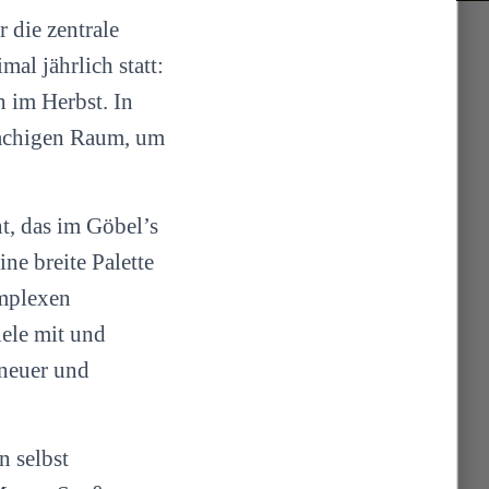
 die zentrale
mal jährlich statt:
 im Herbst. In
prachigen Raum, um
nt, das im Göbel’s
ne breite Palette
omplexen
iele mit und
 neuer und
n selbst